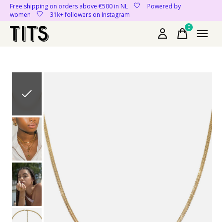
Free shipping on orders above €500 in NL
Powered by
women
31k+ followers on Instagram
0
items
Slideshow Items