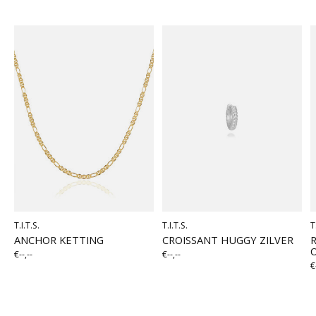
Carousel items
T.I.T.S.
T.I.T.S.
T
ANCHOR KETTING
CROISSANT HUGGY ZILVER
€--,--
€--,--
€