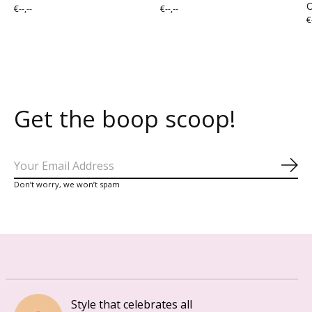
€--,--
€--,--
€
Get the boop scoop!
Abo
Don’t worry, we won’t spam
Style that celebrates all