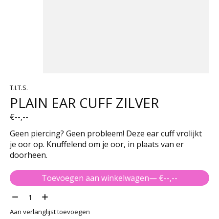
T.I.T.S.
PLAIN EAR CUFF ZILVER
€--,--
Geen piercing? Geen probleem! Deze ear cuff vrolijkt
je oor op. Knuffelend om je oor, in plaats van er
doorheen.
Toevoegen aan winkelwagen
— €--,--
Aantal:
Aan verlanglijst toevoegen