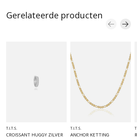
Gerelateerde producten
Carousel items
T.I.T.S.
T.I.T.S.
T
CROISSANT HUGGY ZILVER
ANCHOR KETTING