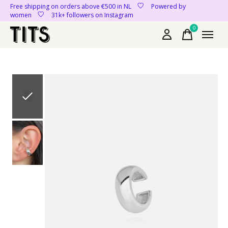
Free shipping on orders above €500 in NL
Powered by
women
31k+ followers on Instagram
0
items
Slideshow Items